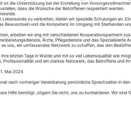
eit ist die Unterstützung bei der Erstellung von Vorsorgevollmacht
stellen, dass die Wünsche der Betroffenen respektiert werden.
ensende
bensende zu verbreiten, bieten wir spezielle Schulungen an. Ein 
n das Bewusstsein und die Kompetenz im Umgang mit Sterbenden un
chen, arbeiten wir eng mit verschiedenen Kooperationspartnern z
renberatungsdienste, Ärzte, Pflegedienste und das Spezialisierte 
es uns, ein umfassendes Netzwerk zu schaffen, das den Bedürfnis
 ihre letzten Tage in Würde und mit so viel Lebensqualität wie mög
e, Professionalität und ein starkes Netzwerk, das Betroffene und ih
 1. Mai 2024
onat nach vorheriger Vereinbarung persönliche Sprechzeiten in de
e Hilfe benötigt, zögern Sie nicht, uns zu kontaktieren. Wir sind fü