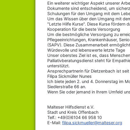
Ein weiterer wichtiger Aspekt unserer Arb
Dokumente sind entscheidend, um sicherzu
Schulungen für den Umgang mit dem Leb
Um das Wissen über den Umgang mit dem Le
"Letzte Hilfe Kurse". Diese Kurse förder
Kooperation für die beste Versorgung
Um die bestmögliche Versorgung zu errei
Pflegeeinrichtungen, Krankenhäuser, Senio
(SAPV). Diese Zusammenarbeit ermöglicht 
Würdevolle und lebenswerte letzte Tage
Unser oberstes Ziel ist es, dass Menschen
Palliativberatungsdienst steht für Empathi
unterstützt.
Ansprechpartnerin für Dietzenbach ist seit
Filipa Sickmüller Nunes
Ich biete jeden 2. und 4. Donnerstag im M
Siedlerstraße 66 an.
Wenn Sie oder jemand in Ihrem Umfeld unser
Malteser Hilfsdienst e.V.
Stadt und Kreis Offenbach
Telf.: +49(0)6104 66 958 10
E-Mail:
filipa.sickmueller@malteser.org